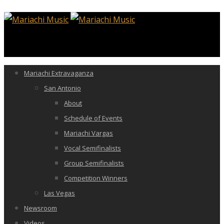
Mariachi Extravaganza
San Antonio
About
Schedule of Events
Mariachi Vargas
Vocal Semifinalists
Group Semifinalists
Competition Winners
Las Vegas
Newsroom
Videos