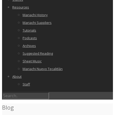
Resources
Mariachi History
Mariachi Suppliers
Tutorials
Podcasts
Archives
Suggested Reading
Sheet Music
Mariachi Nuevo Tecalitlán
About
Staff
Blog