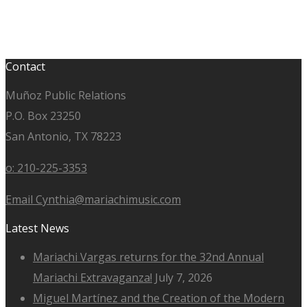
Contact
Muñoz Public Relations
P.O. Box 23250
San Antonio, TX 78223
o: 210-225-3353
Email Cynthia@mariachimusic.com
Latest News
Mariachi Vargas returns for the 32nd Annual
Mariachi Extravaganza!
July 7, 2026
Miguel Martínez and the Creation of the Modern