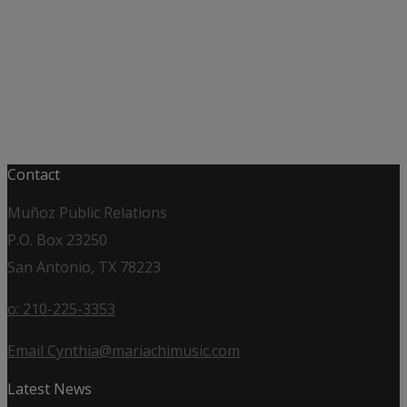
Contact
Muñoz Public Relations
P.O. Box 23250
San Antonio, TX 78223
o: 210-225-3353
Email Cynthia@mariachimusic.com
Latest News