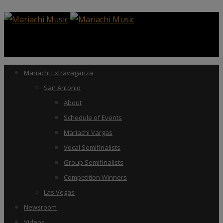
Mariachi Extravaganza
San Antonio
About
Schedule of Events
Mariachi Vargas
Vocal Semifinalists
Group Semifinalists
Competition Winners
Las Vegas
Newsroom
Videos