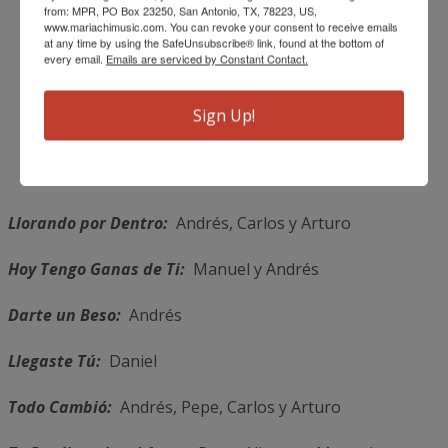
from: MPR, PO Box 23250, San Antonio, TX, 78223, US,
www.mariachimusic.com. You can revoke your consent to receive emails
at any time by using the SafeUnsubscribe® link, found at the bottom of
Daniel Martínez
every email.
Emails are serviced by Constant Contact.
José “Pepe” Martínez Jr.
Sign Up!
Arturo Vargas
Llorando por Dentro:
Andrés, Carlos y Arturo
Hoy Tengo Ganas de Ti:
Manuel y Andrés
Darte un Beso:
Andrés
Llegaste Tú:
Daniel
Todo Cambió:
Andrés, Pepe, Carlos y Arturo