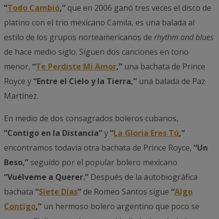
“
Todo Cambió
,”
que en 2006 ganó tres veces el disco de
platino con el trio mexicano Camila, es una balada al
estilo de los grupos norteamericanos de
rhythm and blues
de hace medio siglo. Siguen dos canciones en tono
menor,
“
Te Perdiste Mi Amor
,”
una bachata de Prince
Royce y
“Entre el Cielo y la Tierra,”
una balada de Paz
Martínez.
En medio de dos consagrados boleros cubanos,
“Contigo en la Distancia”
y
“
La Gloria Eres Tú
,”
encontramos todavía otra bachata de Prince Royce,
“Un
Beso,”
seguido por el popular bolero mexicano
“Vuélveme a Querer.”
Después de la autobiográfica
bachata
“
Siete Días
”
de Romeo Santos sigue
“
Algo
Contigo
,”
un hermoso bolero argentino que poco se