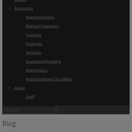
Resources
Mariachi History
Mariachi Suppliers
Tutorials
Podcasts
Archives
Suggested Reading
Sheet Music
Mariachi Nuevo Tecalitlán
About
Staff
Blog