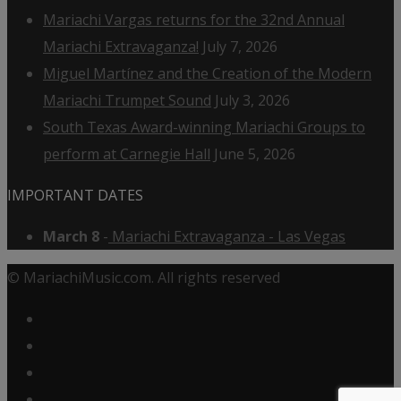
Mariachi Vargas returns for the 32nd Annual
Mariachi Extravaganza!
July 7, 2026
Miguel Martínez and the Creation of the Modern
Mariachi Trumpet Sound
July 3, 2026
South Texas Award-winning Mariachi Groups to
perform at Carnegie Hall
June 5, 2026
IMPORTANT DATES
March 8
-
Mariachi Extravaganza - Las Vegas
© MariachiMusic.com. All rights reserved