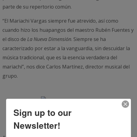
parte de su repertorio común.
“El Mariachi Vargas siempre fue atrevido, así como
cuando hizo los huapangos del maestro Rubén Fuentes y
el disco de
La Nueva Dimensión
. Siempre se ha
caracterizado por estar a la vanguardia, sin descuidar la
música tradicional, que es la esencia verdadera del
mariachi”, nos dice Carlos Martínez, director musical del
grupo.
Sign up to our
Carlos Martínez y don Rubén Fuentes
Newsletter!